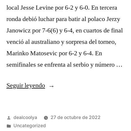
local Jesse Levine por 6-2 y 6-0. En tercera
ronda debió luchar para batir al polaco Jerzy
Janowicz por 7-6(6) y 6-4, en cuartos de final
venció al australiano y sorpresa del torneo,
Marinko Matosevic por 6-2 y 6-4. En
semifinales se enfrenta al serbio y número …
«equipacion
Seguir leyendo
ciclista
brasil»
Publicado
dealcoolya
27 de octubre de 2022
por
Publicado
Uncategorized