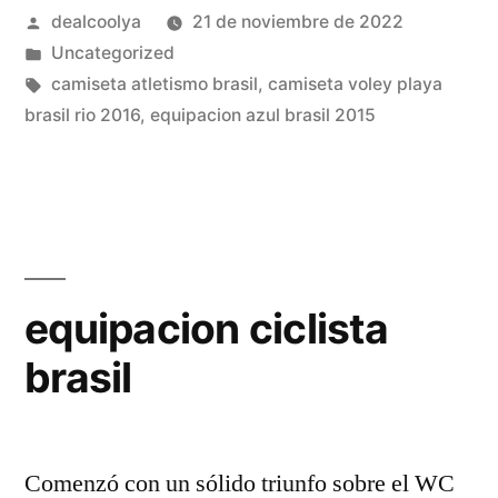
Publicado
dealcoolya
21 de noviembre de 2022
por
Publicado
Uncategorized
en
Etiquetas:
camiseta atletismo brasil
,
camiseta voley playa
brasil rio 2016
,
equipacion azul brasil 2015
equipacion ciclista
brasil
Comenzó con un sólido triunfo sobre el WC