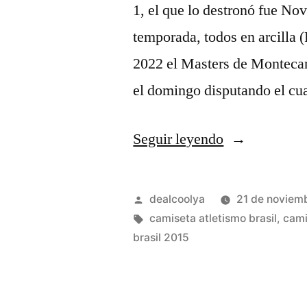
1, el que lo destronó fue Nov
temporada, todos en arcilla 
2022 el Masters de Montecar
el domingo disputando el cu
«brasil
Seguir leyendo
camiseta
1993»
Publicado
dealcoolya
21 de noviem
por
Etiquetas:
camiseta atletismo brasil
,
cami
brasil 2015