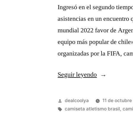
Ingresó en el segundo tiempo
asistencias en un encuentro q
mundial 2022 favor de Argent
equipo más popular de chile»
organizadas por la FIFA, cam
«camiseta
Seguir leyendo
retro
brasil»
Publicado
dealcoolya
11 de octubre
por
Etiquetas:
camiseta atletismo brasil
,
cami