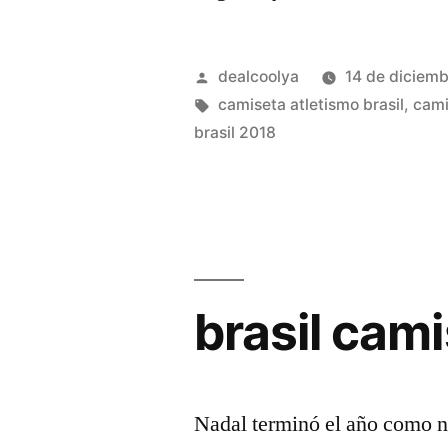
de
brasil
Publicado
dealcoolya
14 de diciem
baratas
por
Etiquetas:
camiseta atletismo brasil
,
cami
brasil 2018
mundial
2018»
brasil cam
Nadal terminó el año como n