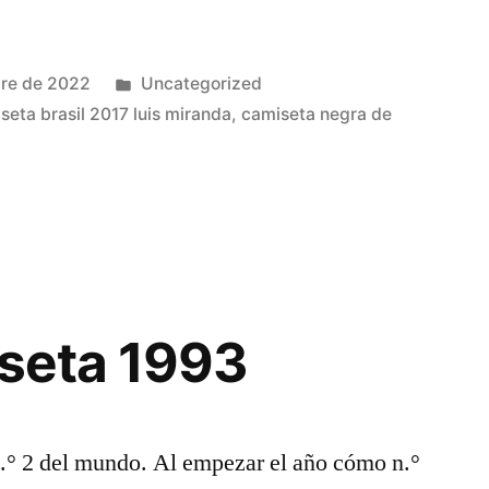
Publicado
bre de 2022
Uncategorized
en
seta brasil 2017 luis miranda
,
camiseta negra de
iseta 1993
.° 2 del mundo. Al empezar el año cómo n.°