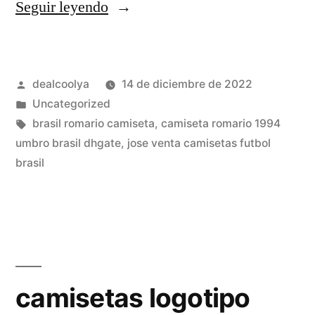
«equipacion
Seguir leyendo
de
brasil
Publicado
dealcoolya
14 de diciembre de 2022
para
por
Publicado
Uncategorized
dream
en
Etiquetas:
brasil romario camiseta
,
camiseta romario 1994
league
umbro brasil dhgate
,
jose venta camisetas futbol
brasil
soccer
2019»
camisetas logotipo