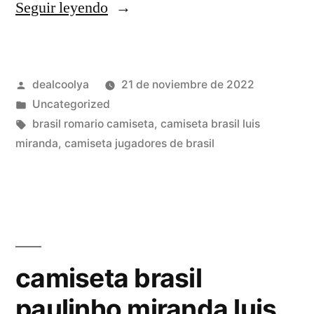
«camisetas
Seguir leyendo
logotipo
brasil»
Publicado
dealcoolya
21 de noviembre de 2022
por
Publicado
Uncategorized
en
Etiquetas:
brasil romario camiseta
,
camiseta brasil luis
miranda
,
camiseta jugadores de brasil
camiseta brasil
paulinho miranda luis