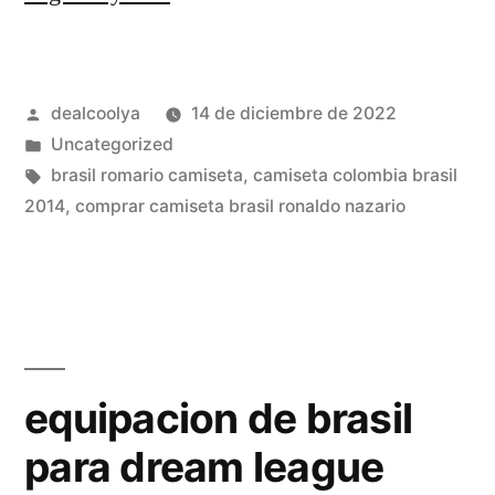
brasil
2018»
Publicado
dealcoolya
14 de diciembre de 2022
por
Publicado
Uncategorized
en
Etiquetas:
brasil romario camiseta
,
camiseta colombia brasil
2014
,
comprar camiseta brasil ronaldo nazario
equipacion de brasil
para dream league