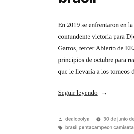
En 2019 se enfrentaron en la 
contundente victoria para D
Garros, tercer Abierto de EE
principios de octubre para rea
que le llevaría a los torneos
«como
Seguir leyendo
se
chama
Publicado
dealcoolya
30 de junio d
camiseta
por
Etiquetas:
brasil pentacampeon camiseta