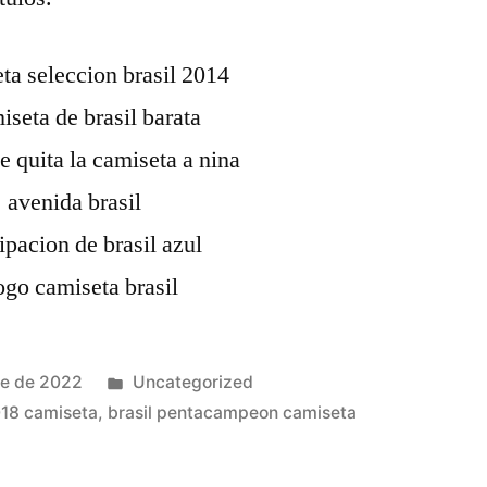
Publicado
re de 2022
Uncategorized
en
018 camiseta
,
brasil pentacampeon camiseta