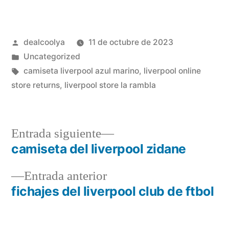
Publicado
dealcoolya
11 de octubre de 2023
por
Publicado
Uncategorized
en
Etiquetas:
camiseta liverpool azul marino
,
liverpool online
store returns
,
liverpool store la rambla
Entrada
Entrada siguiente
siguiente:
camiseta del liverpool zidane
Navegación
Entrada
Entrada anterior
de
anterior:
fichajes del liverpool club de ftbol
entradas