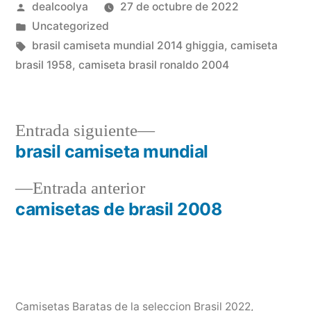
Publicado
dealcoolya
27 de octubre de 2022
por
Publicado
Uncategorized
en
Etiquetas:
brasil camiseta mundial 2014 ghiggia
,
camiseta
brasil 1958
,
camiseta brasil ronaldo 2004
Entrada
Entrada siguiente
siguiente:
brasil camiseta mundial
Navegación
Entrada
Entrada anterior
de
anterior:
camisetas de brasil 2008
entradas
Camisetas Baratas de la seleccion Brasil 2022
,