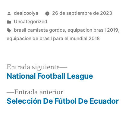
Publicado
dealcoolya
26 de septiembre de 2023
por
Publicado
Uncategorized
en
Etiquetas:
brasil camiseta gordos
,
equipacion brasil 2019
,
equipacion de brasil para el mundial 2018
Entrada
Entrada siguiente
siguiente:
National Football League
Navegación
Entrada
Entrada anterior
de
anterior:
Selección De Fútbol De Ecuador
entradas