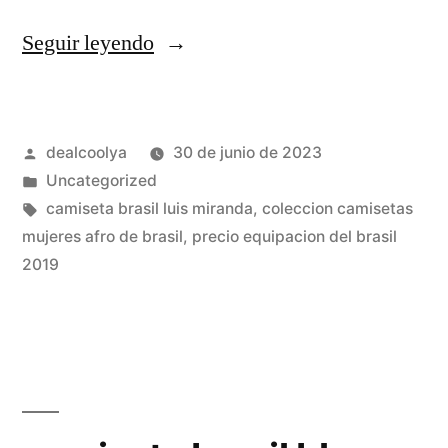
«camisetas
Seguir leyendo
de
jugadores
Publicado
dealcoolya
30 de junio de 2023
de
por
Publicado
Uncategorized
brasil
en
Etiquetas:
camiseta brasil luis miranda
,
coleccion camisetas
por
mujeres afro de brasil
,
precio equipacion del brasil
2019
detrs»