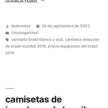
Chapecoense
De
Publicado
dealcoolya
26 de septiembre de 2023
Futebol»
por
Publicado
Uncategorized
en
Etiquetas:
camiseta brasil blanca y azul
,
camiseta seleccion
de brasil mundial 2018
,
precio equipacion del brasil
2019
camisetas de