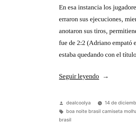
En esa instancia los jugado
erraron sus ejecuciones, mie
anotaron sus tiros, permitie
fue de 2:2 (Adriano empató e
estaba quedando con el título
«portuguesa
Seguir leyendo
de
brasil
Publicado
dealcoolya
14 de diciem
camiseta»
por
Etiquetas:
boa noite brasil camiseta molh
brasil