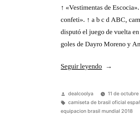
↑ «Vestimentas de Escocia». 
confeti». ↑ a b c d ABC, cam
disputó el juego de vuelta en
goles de Dayro Moreno y An
«camiseta
Seguir leyendo
oficial
de
Publicado
dealcoolya
11 de octubre
brasil»
por
Etiquetas:
camiseta de brasil oficial espa
equipacion brasil mundial 2018