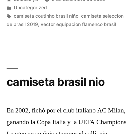
2018»
por
Publicado
Uncategorized
en
Etiquetas:
camiseta coutinho brasil niño
,
camiseta seleccion
de brasil 2019
,
vector equipacion flamenco brasil
camiseta brasil nio
En 2002, fichó por el club italiano AC Milan,
ganando la Copa Italia y la UEFA Champions
League en su única temporada allí, sin