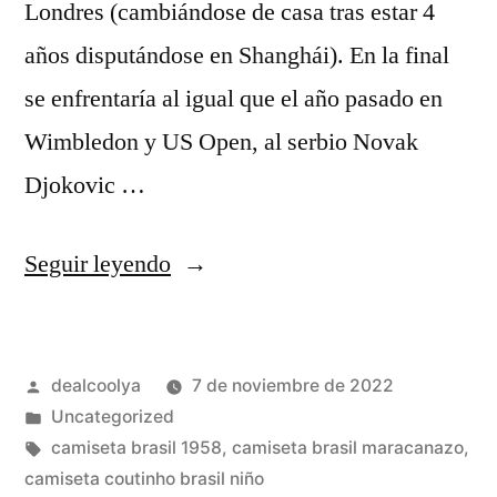
Londres (cambiándose de casa tras estar 4
años disputándose en Shanghái). En la final
se enfrentaría al igual que el año pasado en
Wimbledon y US Open, al serbio Novak
Djokovic …
«brasil
Seguir leyendo
camiseta
sin
Publicado
dealcoolya
7 de noviembre de 2022
numero»
por
Publicado
Uncategorized
en
Etiquetas:
camiseta brasil 1958
,
camiseta brasil maracanazo
,
camiseta coutinho brasil niño