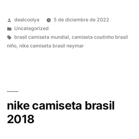
1970
Publicado
dealcoolya
5 de diciembre de 2022
fts
por
Publicado
Uncategorized
15»
en
Etiquetas:
brasil camiseta mundial
,
camiseta coutinho brasil
niño
,
nike camiseta brasil neymar
nike camiseta brasil
2018