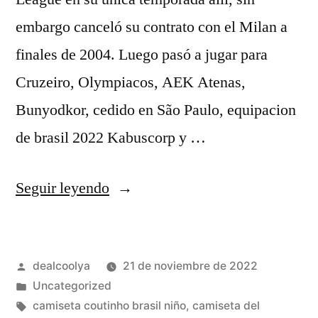
embargo canceló su contrato con el Milan a
finales de 2004. Luego pasó a jugar para
Cruzeiro, Olympiacos, AEK Atenas,
Bunyodkor, cedido en São Paulo, equipacion
de brasil 2022 Kabuscorp y …
«camiseta
Seguir leyendo
brasil
nio»
Publicado
dealcoolya
21 de noviembre de 2022
por
Publicado
Uncategorized
en
Etiquetas:
camiseta coutinho brasil niño
,
camiseta del