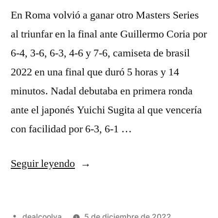
En Roma volvió a ganar otro Masters Series
al triunfar en la final ante Guillermo Coria por
6-4, 3-6, 6-3, 4-6 y 7-6, camiseta de brasil
2022 en una final que duró 5 horas y 14
minutos. Nadal debutaba en primera ronda
ante el japonés Yuichi Sugita al que vencería
con facilidad por 6-3, 6-1 …
«nike
Seguir leyendo
camiseta
brasil
Publicado
dealcoolya
5 de diciembre de 2022