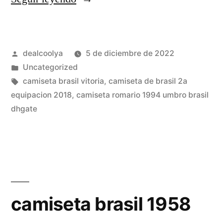
oficiales
volley
Publicado
dealcoolya
5 de diciembre de 2022
playa
por
Publicado
Uncategorized
seleccion
en
Etiquetas:
camiseta brasil vitoria
,
camiseta de brasil 2a
olimpica
equipacion 2018
,
camiseta romario 1994 umbro brasil
dhgate
de
brasil»
camiseta brasil 1958