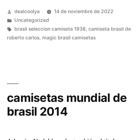
equipos
Publicado
dealcoolya
14 de noviembre de 2022
de
por
Publicado
Uncategorized
brasil»
en
Etiquetas:
brasil seleccion camiseta 1938
,
camiseta brasil de
roberto carlos
,
magic brasil camisetas
camisetas mundial de
brasil 2014