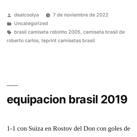
de
Publicado
dealcoolya
7 de noviembre de 2022
brasil
por
Publicado
Uncategorized
2014»
en
Etiquetas:
brasil camiseta robinho 2005
,
camiseta brasil de
roberto carlos
,
teprint camisetas brasil
equipacion brasil 2019
1-1 con Suiza en Rostov del Don con goles de