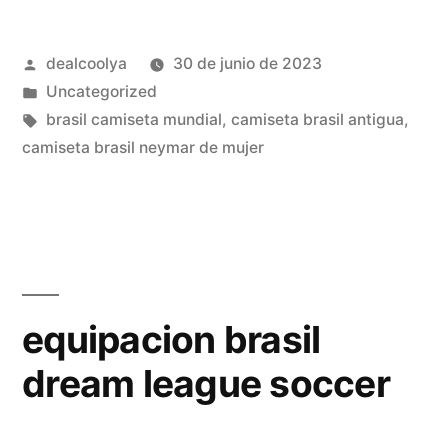
1970
Publicado
dealcoolya
30 de junio de 2023
fts
por
Publicado
Uncategorized
15»
en
Etiquetas:
brasil camiseta mundial
,
camiseta brasil antigua
,
camiseta brasil neymar de mujer
equipacion brasil
dream league soccer