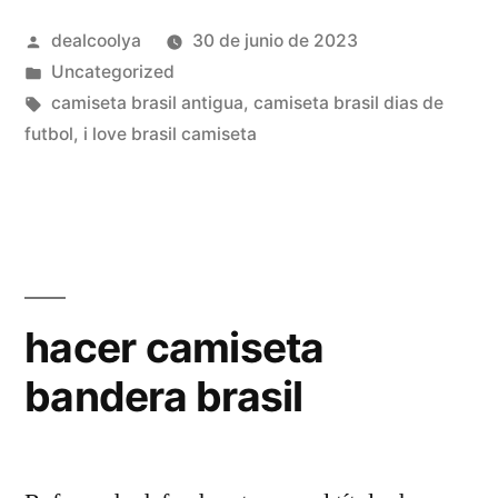
dream
Publicado
dealcoolya
30 de junio de 2023
league
por
Publicado
Uncategorized
soccer»
en
Etiquetas:
camiseta brasil antigua
,
camiseta brasil dias de
futbol
,
i love brasil camiseta
hacer camiseta
bandera brasil