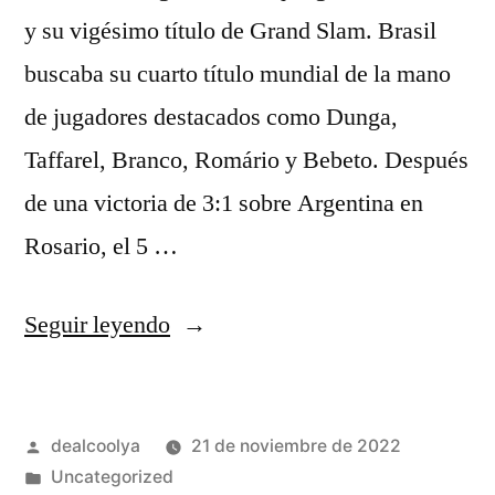
y su vigésimo título de Grand Slam. Brasil
buscaba su cuarto título mundial de la mano
de jugadores destacados como Dunga,
Taffarel, Branco, Romário y Bebeto. Después
de una victoria de 3:1 sobre Argentina en
Rosario, el 5 …
«comprar
Seguir leyendo
camiseta
voley
Publicado
dealcoolya
21 de noviembre de 2022
playa
por
Publicado
Uncategorized