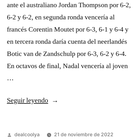
ante el australiano Jordan Thompson por 6-2,
6-2 y 6-2, en segunda ronda vencería al
francés Corentin Moutet por 6-3, 6-1 y 6-4 y
en tercera ronda daría cuenta del neerlandés
Botic van de Zandschulp por 6-3, 6-2 y 6-4.
En octavos de final, Nadal vencería al joven
…
«brasil
Seguir leyendo
camiseta
alterna
Publicado
dealcoolya
21 de noviembre de 2022
2018»