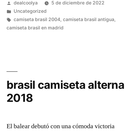
Publicado
dealcoolya
5 de diciembre de 2022
brasil»
por
Publicado
Uncategorized
en
Etiquetas:
camiseta brasil 2004
,
camiseta brasil antigua
,
camiseta brasil en madrid
brasil camiseta alterna
2018
El balear debutó con una cómoda victoria