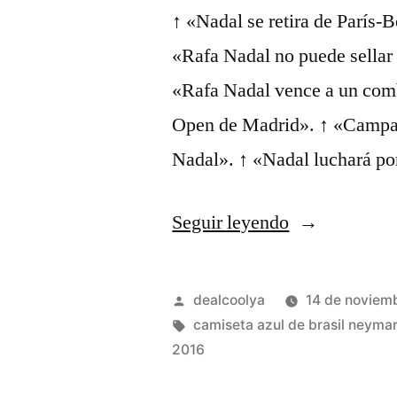
↑ «Nadal se retira de París-
«Rafa Nadal no puede sellar
«Rafa Nadal vence a un com
Open de Madrid». ↑ «Campan
Nadal». ↑ «Nadal luchará po
«camisetas
Seguir leyendo
de
brasil
Publicado
dealcoolya
14 de noviem
para
por
Etiquetas:
camiseta azul de brasil neyma
2016
pintar»