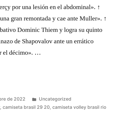
Berçy por una lesión en el abdominal». ↑
 una gran remontada y cae ante Muller». ↑
bativo Dominic Thiem y logra su quinto
azo de Shapovalov ante un errático
r el décimo». …
Publicado
bre de 2022
Uncategorized
en
r
,
camiseta brasil 29 20
,
camiseta volley brasil rio