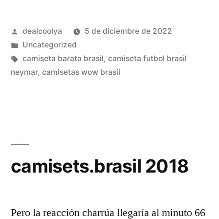
brasil
Publicado
dealcoolya
5 de diciembre de 2022
para
por
Publicado
Uncategorized
el
en
Etiquetas:
camiseta barata brasil
,
camiseta futbol brasil
mundial
neymar
,
camisetas wow brasil
2018»
camisets.brasil 2018
Pero la reacción charrúa llegaría al minuto 66