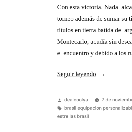
Con esta victoria, Nadal alca
torneo además de sumar su tí
títulos en tierra batida del 
Montecarlo, acudía sin desc
el encuentro y debido a los
«camisetas
Seguir leyendo
brasil
2006»
Publicado
dealcoolya
7 de noviemb
por
Etiquetas:
brasil equipacion personalizab
estrellas brasil