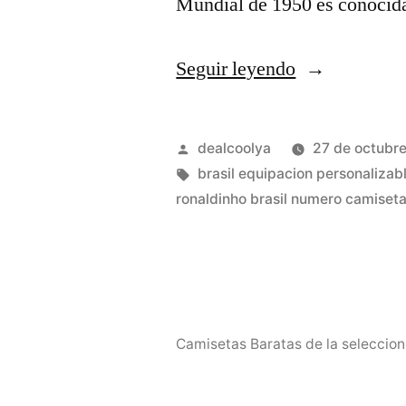
Mundial de 1950 es conoci
«camiseta
Seguir leyendo
el
imperio
Publicado
dealcoolya
27 de octubr
de
por
Etiquetas:
brasil equipacion personalizab
ronaldinho brasil numero camiset
los
sentidos
de
nios
Camisetas Baratas de la seleccion
del
brasil»