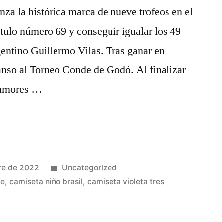
nza la histórica marca de nueve trofeos en el
tulo número 69 y conseguir igualar los 49
argentino Guillermo Vilas. Tras ganar en
anso al Torneo Conde de Godó. Al finalizar
 rumores …
Publicado
re de 2022
Uncategorized
en
le
,
camiseta niño brasil
,
camiseta violeta tres