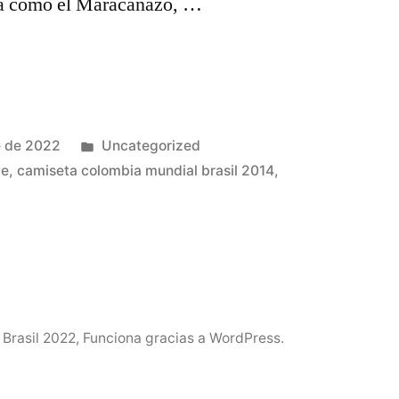
da como el Maracanazo, …
Publicado
e de 2022
Uncategorized
en
le
,
camiseta colombia mundial brasil 2014
,
a
 Brasil 2022
,
Funciona gracias a WordPress.