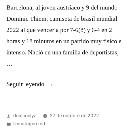
Barcelona, al joven austríaco y 9 del mundo
Dominic Thiem, camiseta de brasil mundial
2022 al que vencería por 7-6(8) y 6-4 en 2
horas y 18 minutos en un partido muy físico e
intenso. Nació en una familia de deportistas,
…
«comprar
Seguir leyendo
3
equipacion
Publicado
dealcoolya
27 de octubre de 2022
de
por
Publicado
Uncategorized
brasil