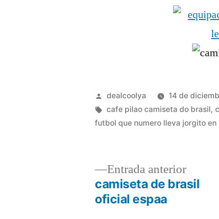
Publicado
dealcoolya
14 de diciem
por
Etiquetas:
cafe pilao camiseta do brasil
,
c
futbol que numero lleva jorgito en
Entrad
Entrada anterior
anterio
camiseta de brasil
Navegación
oficial espaa