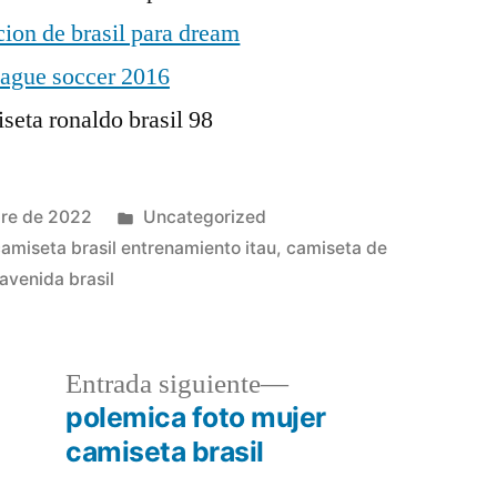
Publicado
bre de 2022
Uncategorized
en
amiseta brasil entrenamiento itau
,
camiseta de
 avenida brasil
a
Entrada
Entrada siguiente
r:
siguiente:
polemica foto mujer
camiseta brasil