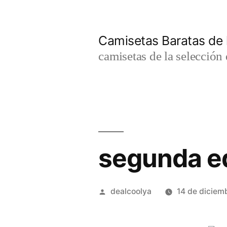
Saltar
al
Camisetas Baratas de l
contenido
camisetas de la selección 
segunda eq
Publicado
dealcoolya
14 de diciem
por