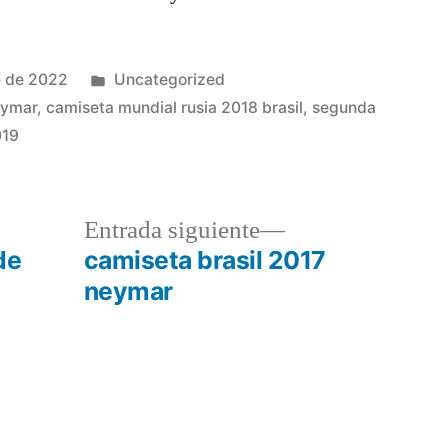
Publicado
e de 2022
Uncategorized
en
eymar
,
camiseta mundial rusia 2018 brasil
,
segunda
019
a
Entrada
Entrada siguiente
r:
siguiente:
de
camiseta brasil 2017
neymar