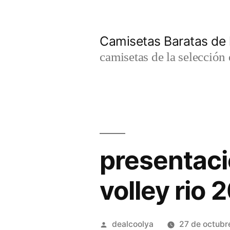
Saltar
al
Camisetas Baratas de l
contenido
camisetas de la selección 
presentaci
volley rio 
Publicado
dealcoolya
27 de octubr