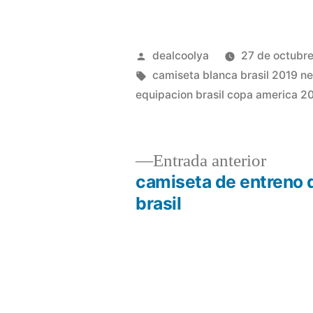
Publicado
dealcoolya
27 de octubr
por
Etiquetas:
camiseta blanca brasil 2019 n
equipacion brasil copa america 2
Entrad
Entrada anterior
anterio
camiseta de entreno 
Navegación
brasil
de
entradas