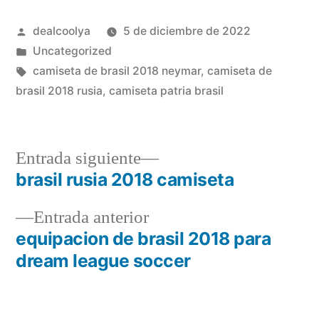
Publicado
dealcoolya
5 de diciembre de 2022
por
Publicado
Uncategorized
en
Etiquetas:
camiseta de brasil 2018 neymar
,
camiseta de
brasil 2018 rusia
,
camiseta patria brasil
Entrada
Entrada siguiente
siguiente:
brasil rusia 2018 camiseta
Navegación
Entrada
Entrada anterior
de
anterior:
equipacion de brasil 2018 para
entradas
dream league soccer