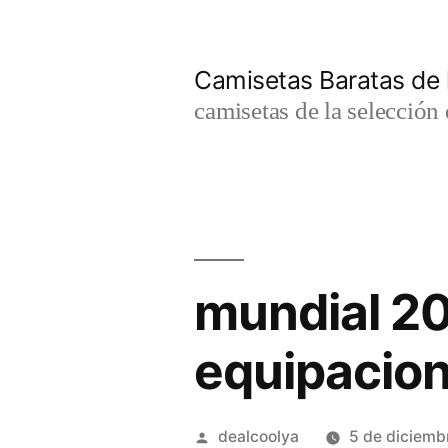
Saltar
al
Camisetas Baratas de l
contenido
camisetas de la selección 
mundial 20
equipacio
Publicado
dealcoolya
5 de diciemb