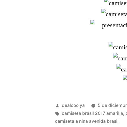
Publicado
dealcoolya
5 de diciemb
por
Etiquetas:
camiseta brasil 2017 amarilla
,
camiseta a nina avenida brasill