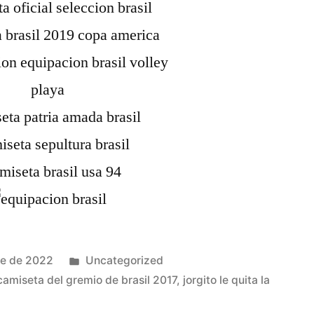
Publicado
re de 2022
Uncategorized
en
camiseta del gremio de brasil 2017
,
jorgito le quita la