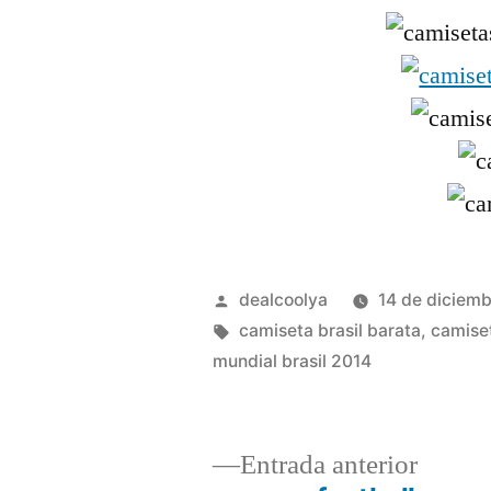
Publicado
dealcoolya
14 de diciem
por
Etiquetas:
camiseta brasil barata
,
camiset
mundial brasil 2014
Entrad
Entrada anterior