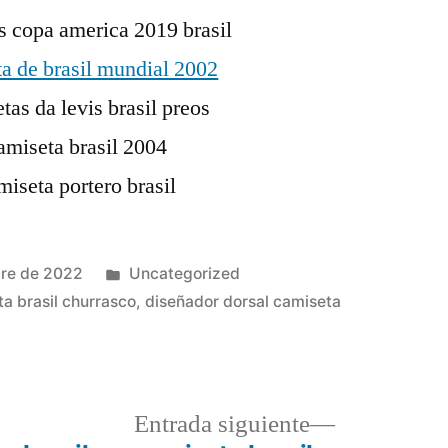
Publicado
bre de 2022
Uncategorized
en
a brasil churrasco
,
diseñador dorsal camiseta
a
Entrada
Entrada siguiente