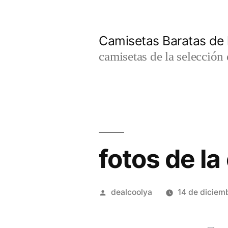
Saltar
al
Camisetas Baratas de l
contenido
camisetas de la selección 
fotos de la
Publicado
dealcoolya
14 de diciem
por