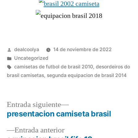
Publicado
dealcoolya
14 de noviembre de 2022
por
Publicado
Uncategorized
en
Etiquetas:
camisetas de futbol de brasil 2010
,
desordeiros do
brasil camisetas
,
segunda equipacion de brasil 2014
Entrada
Entrada siguiente
siguiente:
presentacion camiseta brasil
Navegación
Entrada
Entrada anterior
de