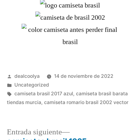
Publicado
dealcoolya
14 de noviembre de 2022
por
Publicado
Uncategorized
en
Etiquetas:
camiseta brasil 2017 azul
,
camiseta brasil barata
tiendas murcia
,
camiseta romario brasil 2002 vector
Entrada
Entrada siguiente