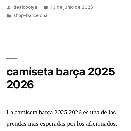
Publicado
dealcoolya
13 de junio de 2025
Copa
por
Publicado
shop-barcelona
del
en
Rey»
camiseta barça 2025
2026
La camiseta barça 2025 2026 es una de las
prendas más esperadas por los aficionados.