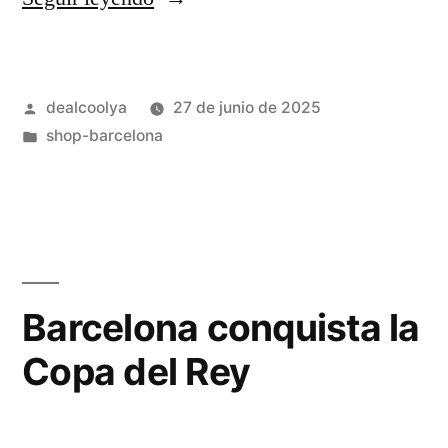
U19
rumbo
Publicado
dealcoolya
27 de junio de 2025
a
por
Publicado
shop-barcelona
la
en
final
del
Europeo
Juvenil»
Barcelona conquista la
Copa del Rey