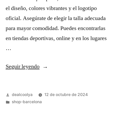
el diseño, colores vibrantes y el logotipo
oficial. Asegúrate de elegir la talla adecuada
para mayor comodidad. Puedes encontrarlas
en tiendas deportivas, online y en los lugares
…
«camiseta
Seguir leyendo
barça
replica»
Publicado
dealcoolya
12 de octubre de 2024
por
Publicado
shop-barcelona
en