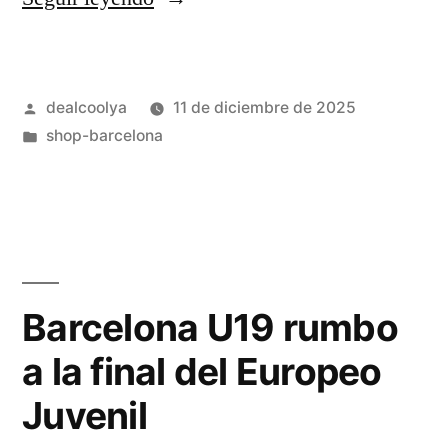
ausente
por
Publicado
dealcoolya
11 de diciembre de 2025
suspensión
por
Publicado
shop-barcelona
y
en
viaje
espiritual»
Barcelona U19 rumbo
a la final del Europeo
Juvenil