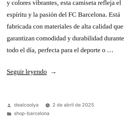
y colores vibrantes, esta camiseta refleja el
espíritu y la pasión del FC Barcelona. Está
fabricada con materiales de alta calidad que
garantizan comodidad y durabilidad durante
todo el día, perfecta para el deporte o …
«camiseta
Seguir leyendo
barcelona
2024
Publicado
dealcoolya
2 de abril de 2025
niño»
por
Publicado
shop-barcelona
en