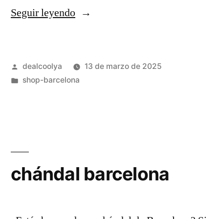
«camiseta
Seguir leyendo
negra
barcelona
Publicado
dealcoolya
13 de marzo de 2025
2025»
por
Publicado
shop-barcelona
en
chándal barcelona