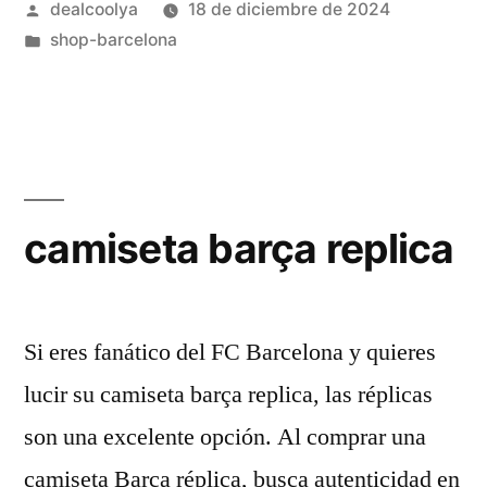
Publicado
dealcoolya
18 de diciembre de 2024
por
Publicado
shop-barcelona
en
camiseta barça replica
Si eres fanático del FC Barcelona y quieres
lucir su camiseta barça replica, las réplicas
son una excelente opción. Al comprar una
camiseta Barça réplica, busca autenticidad en