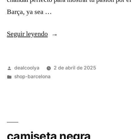
Barça, ya sea …
«chandal
Seguir leyendo
del
barcelona»
Publicado
dealcoolya
2 de abril de 2025
por
Publicado
shop-barcelona
en
camiseta negra