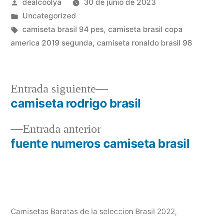
Publicado
dealcoolya
30 de junio de 2023
por
Publicado
Uncategorized
en
Etiquetas:
camiseta brasil 94 pes
,
camiseta brasil copa
america 2019 segunda
,
camiseta ronaldo brasil 98
Entrada
Entrada siguiente
siguiente:
camiseta rodrigo brasil
Navegación
Entrada
Entrada anterior
de
anterior:
fuente numeros camiseta brasil
entradas
Camisetas Baratas de la seleccion Brasil 2022
,