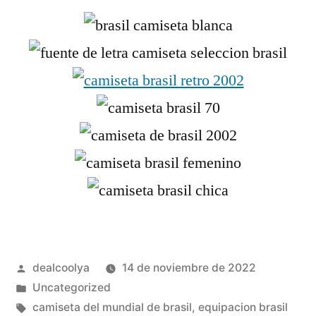
Publicado
dealcoolya
14 de noviembre de 2022
por
Publicado
Uncategorized
en
Etiquetas:
camiseta del mundial de brasil
,
equipacion brasil