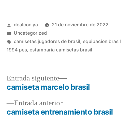
Publicado
dealcoolya
21 de noviembre de 2022
por
Publicado
Uncategorized
en
Etiquetas:
camisetas jugadores de brasil
,
equipacion brasil
1994 pes
,
estamparia camisetas brasil
Entrada
Entrada siguiente
siguiente:
camiseta marcelo brasil
Navegación
Entrada
Entrada anterior
de
anterior:
camiseta entrenamiento brasil
entradas