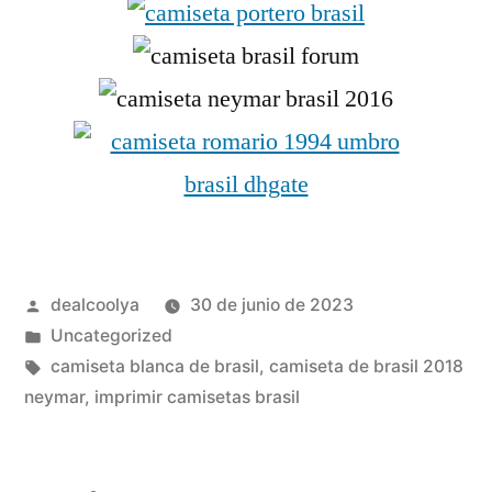
Publicado
dealcoolya
30 de junio de 2023
por
Publicado
Uncategorized
en
Etiquetas:
camiseta blanca de brasil
,
camiseta de brasil 2018
neymar
,
imprimir camisetas brasil