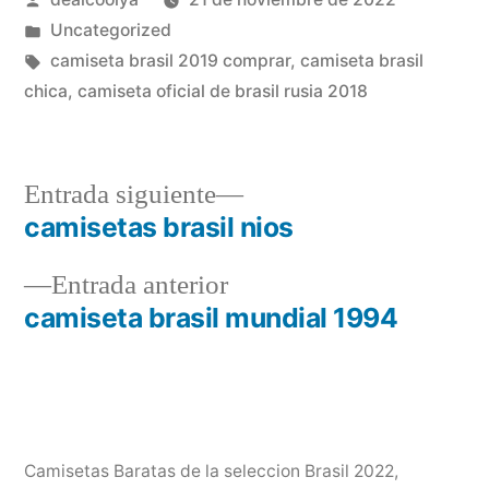
por
Publicado
Uncategorized
en
Etiquetas:
camiseta brasil 2019 comprar
,
camiseta brasil
chica
,
camiseta oficial de brasil rusia 2018
Entrada
Entrada siguiente
siguiente:
camisetas brasil nios
Navegación
Entrada
Entrada anterior
de
anterior:
camiseta brasil mundial 1994
entradas
Camisetas Baratas de la seleccion Brasil 2022
,