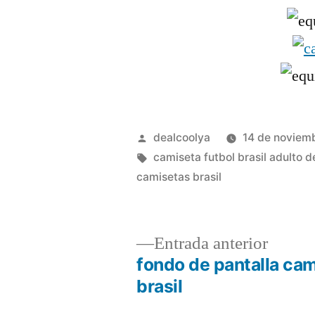
Publicado
dealcoolya
14 de noviem
por
Etiquetas:
camiseta futbol brasil adulto 
camisetas brasil
Entrad
Entrada anterior
anterio
fondo de pantalla ca
Navegación
brasil