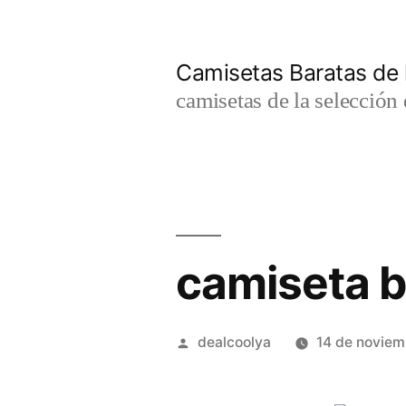
Saltar
al
Camisetas Baratas de l
contenido
camisetas de la selección 
camiseta br
Publicado
dealcoolya
14 de novie
por