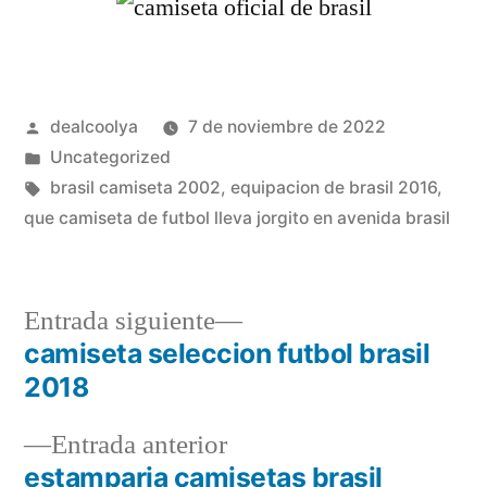
Publicado
dealcoolya
7 de noviembre de 2022
por
Publicado
Uncategorized
en
Etiquetas:
brasil camiseta 2002
,
equipacion de brasil 2016
,
que camiseta de futbol lleva jorgito en avenida brasil
Entrada
Entrada siguiente
siguiente:
camiseta seleccion futbol brasil
Navegación
2018
de
Entrada
Entrada anterior
entradas
anterior:
estamparia camisetas brasil