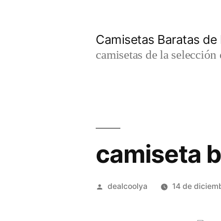
Saltar
al
Camisetas Baratas de l
contenido
camisetas de la selección 
camiseta b
Publicado
dealcoolya
14 de diciem
por