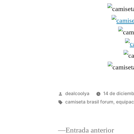
Publicado
dealcoolya
14 de diciem
por
Etiquetas:
camiseta brasil forum
,
equipac
Entrad
Entrada anterior