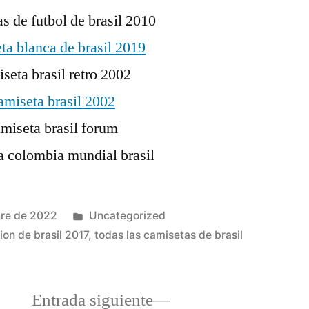
Publicado
bre de 2022
Uncategorized
en
ion de brasil 2017
,
todas las camisetas de brasil
a
Entrada
Entrada siguiente