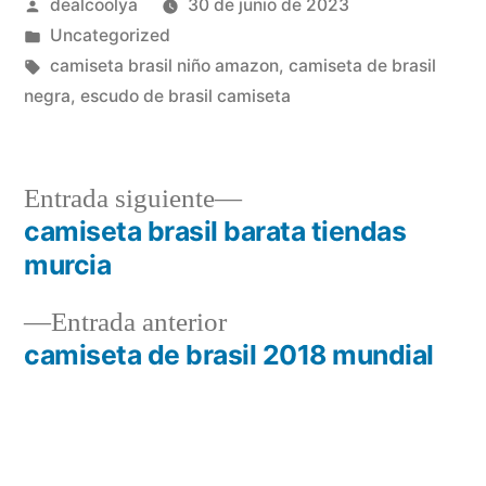
Publicado
dealcoolya
30 de junio de 2023
por
Publicado
Uncategorized
en
Etiquetas:
camiseta brasil niño amazon
,
camiseta de brasil
negra
,
escudo de brasil camiseta
Entrada
Entrada siguiente
siguiente:
camiseta brasil barata tiendas
Navegación
murcia
de
Entrada
Entrada anterior
entradas
anterior:
camiseta de brasil 2018 mundial