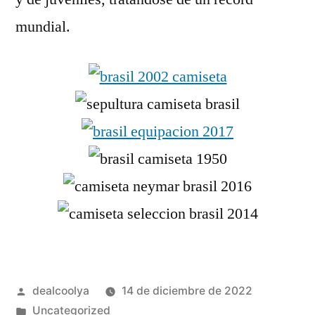
mundial.
Publicado
dealcoolya
14 de diciembre de 2022
por
Publicado
Uncategorized