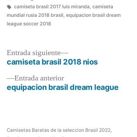
en
Etiquetas:
camiseta brasil 2017 luis miranda
,
camiseta
mundial rusia 2018 brasil
,
equipacion brasil dream
league soccer 2018
Entrada
Entrada siguiente
siguiente:
camiseta brasil 2018 nios
Navegación
Entrada
Entrada anterior
de
anterior:
equipacion brasil dream league
entradas
Camisetas Baratas de la seleccion Brasil 2022
,