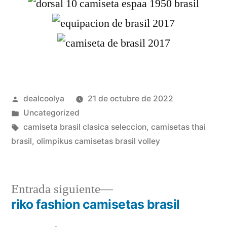
Publicado
dealcoolya
21 de octubre de 2022
por
Publicado
Uncategorized
en
Etiquetas:
camiseta brasil clasica seleccion
,
camisetas thai
brasil
,
olimpikus camisetas brasil volley
Entrada
Entrada siguiente
siguiente:
riko fashion camisetas brasil
Navegación